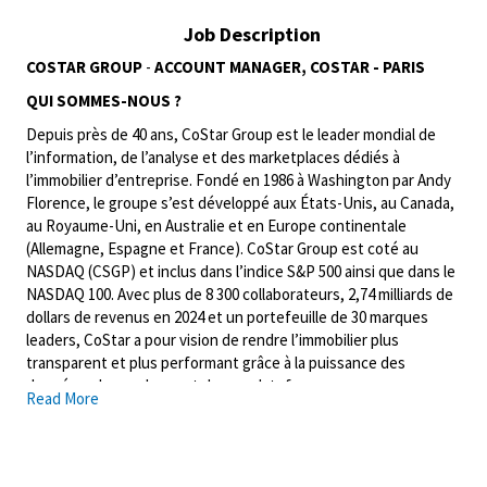
Job Description
COSTAR GROUP
-
ACCOUNT MANAGER, COSTAR - PARIS
QUI SOMMES-NOUS ?
Depuis près de 40 ans, CoStar Group est le leader mondial de
l’information, de l’analyse et des marketplaces dédiés à
l’immobilier d’entreprise. Fondé en 1986 à Washington par Andy
Florence, le groupe s’est développé aux États-Unis, au Canada,
au Royaume-Uni, en Australie et en Europe continentale
(Allemagne, Espagne et France). CoStar Group est coté au
NASDAQ (CSGP) et inclus dans l’indice S&P 500 ainsi que dans le
NASDAQ 100. Avec plus de 8 300 collaborateurs, 2,74 milliards de
dollars de revenus en 2024 et un portefeuille de 30 marques
leaders, CoStar a pour vision de rendre l’immobilier plus
transparent et plus performant grâce à la puissance des
données, des analyses et de ses plateformes.
Read More
En France, l’implantation de CoStar Group est un pilier
stratégique de notre expansion européenne. Avec déjà plus de
100 collaborateurs, nous préparons l’arrivée du produit CoStar,